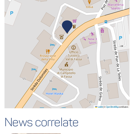
Leaflet
|
©
OpenStreetMap
contributors
News correlate