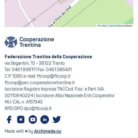
Leaflet
|
©
OpenStreetMap
contributors
Federazione Trentina della Cooperazione
via Segantini, 10 - 38122 Trento
Tel: 0461.898111 Fax: 0461.985431
C.P. 1080 e-mail: ftcoop@ftcoop.it
ftcoop@pec.cooperazionetrentina.it
Iscrizione Registro Imprese TN | Cod. Fisc. e Part. IVA
00110640224 | Iscrizione Albo Nazionale Enti Cooperativi
MU-CAL n. A157943
RPD/DPO dpo@ftcoop.it
Made with ♥ by
Archimede.nu