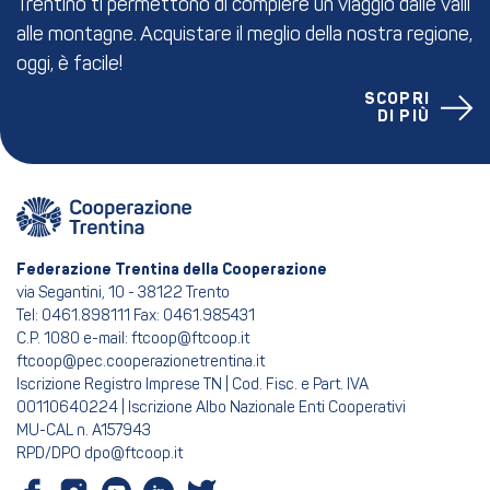
Trentino ti permettono di compiere un viaggio dalle valli
alle montagne. Acquistare il meglio della nostra regione,
oggi, è facile!
SCOPRI
DI PIÙ
Federazione Trentina della Cooperazione
via Segantini, 10 - 38122 Trento
Tel: 0461.898111 Fax: 0461.985431
C.P. 1080 e-mail: ftcoop@ftcoop.it
ftcoop@pec.cooperazionetrentina.it
Iscrizione Registro Imprese TN | Cod. Fisc. e Part. IVA
00110640224 | Iscrizione Albo Nazionale Enti Cooperativi
MU-CAL n. A157943
RPD/DPO dpo@ftcoop.it